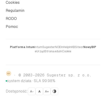
Cookies
Regulamin
RODO
Pomoc
Platforma Intum
Intum
Sugester
NOE
InHelp
InKB
Siteor
NowyBIP
eUrząd
Strona.edu
InCookie
· © 2003–2026 Sugester sp. z o.o.
system działa · SLA 99.98%
Dostępność:
A-
A
A+